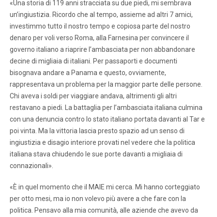
«Una storia di 119 anni stracciata su due piedi, mi sembrava
un’ingiustizia. Ricordo che al tempo, assieme ad altri 7 amici,
investimmo tutto il nostro tempo e copiosa parte del nostro
denaro per voli verso Roma, alla Farnesina per convincere il
governo italiano a riaprire l’ambasciata per non abbandonare
decine di migliaia di italiani. Per passaporti e documenti
bisognava andare a Panama e questo, ovviamente,
rappresentava un problema per la maggior parte delle persone.
Chi aveva i soldi per viaggiare andava, altrimenti gli altri
restavano a piedi. La battaglia per l’ambasciata italiana culmina
con una denuncia contro lo stato italiano portata davanti al Tar e
poi vinta. Ma la vittoria lascia presto spazio ad un senso di
ingiustizia e disagio interiore provati nel vedere che la politica
italiana stava chiudendo le sue porte davanti a migliaia di
connazionali».
«È in quel momento che il MAIE mi cerca. Mi hanno corteggiato
per otto mesi, ma io non volevo più avere a che fare con la
politica. Pensavo alla mia comunità, alle aziende che avevo da