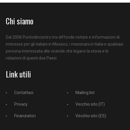
Chi siamo
Dal 2006 Puntodincontro.mx diffonde notizie e informazioni di
interesse per gli italiani in Messico, i messicani in Italia e qualsiasi
persona interessata alle vicende che legano la storia e le
relazioni di questi due Paesi.
Link utili
Contattaci
Mailing list
Privacy
Vecchio sito (IT)
Finanziatori
Vecchio sito (ES)