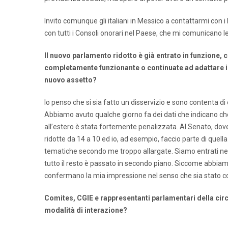
Invito comunque gli italiani in Messico a contattarmi con i 
con tutti i Consoli onorari nel Paese, che mi comunicano le
Il nuovo parlamento ridotto è già entrato in funzione, 
completamente funzionante o continuate ad adattare i 
nuovo assetto?
Io penso che si sia fatto un disservizio e sono contenta d
Abbiamo avuto qualche giorno fa dei dati che indicano c
all’estero è stata fortemente penalizzata. Al Senato, dov
ridotte da 14 a 10 ed io, ad esempio, faccio parte di quel
tematiche secondo me troppo allargate. Siamo entrati nel v
tutto il resto è passato in secondo piano. Siccome abbia
confermano la mia impressione nel senso che sia stato
Comites, CGIE e rappresentanti parlamentari della circ
modalità di interazione?