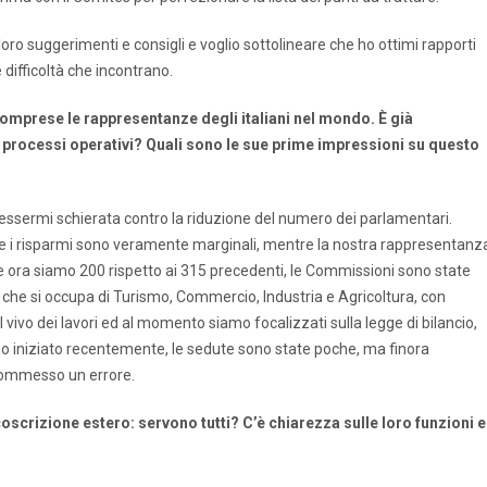
loro suggerimenti e consigli e voglio sottolineare che ho ottimi rapporti
 difficoltà che incontrano.
comprese le rappresentanze degli italiani nel mondo. È già
processi operativi? Quali sono le sue prime impressioni su questo
i essermi schierata contro la riduzione del numero dei parlamentari.
he i risparmi sono veramente marginali, mentre la nostra rappresentanz
e ora siamo 200 rispetto ai 315 precedenti, le Commissioni sono state
la che si occupa di Turismo, Commercio, Industria e Agricoltura, con
ivo dei lavori ed al momento siamo focalizzati sulla legge di bilancio,
mo iniziato recentemente, le sedute sono state poche, ma finora
 commesso un errore.
oscrizione estero: servono tutti? C’è chiarezza sulle loro funzioni e