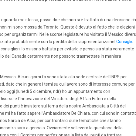
 riguarda me stessa, posso dire che non si è trattato di una decisione c
non mi sono mossa da Toronto. Questo è dovuto al fatto che le elezioni
 per organizzarmi. Nelle scorse legislature ho visitato il Messico diver
iniziato probabilmente con la perdita della rappresentanza nel
Consiglio
 i consiglieri. Io mi sono battuta per evitarlo e penso sia stata veramente
quello del Canada certamente non possono trasmettere in maniera
n Messico. Alcuni giorni fa sono stata alla sede centrale dell’INPS per
nati, dato che in genere i temi su cui lavoro sono di interesse comune per
Proprio oggi (lunedì 5 dicembre, ndr) ho un appuntamento con
isorse e l’Innovazione del Ministero degli Affari Esteri e della
 dei punti è insistere sul tema della nostra Ambasciata a Città del
e mi ha fatto sapere l’Ambasciatore De Chiara, con cui sono in contatto
los García de Alba, per confrontarci sulle tematiche che stanno
l’incontro sarà a gennaio. Ovviamente solleverò la questione della
ima con il Comites per perfezionare la lista dei punti da trattare.