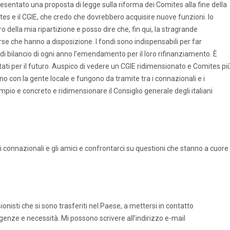
esentato una proposta di legge sulla riforma dei Comites alla fine della
ites e il CGIE, che credo che dovrebbero acquisire nuove funzioni. Io
ro della mia ripartizione e posso dire che, fin qui, la stragrande
se che hanno a disposizione. I fondi sono indispensabili per far
i bilancio di ogni anno l’emendamento per il loro rifinanziamento. È
tati per il futuro. Auspico di vedere un CGIE ridimensionato e Comites pi
no con la gente locale e fungono da tramite tra i connazionali e i
io e concreto e ridimensionare il Consiglio generale degli italiani
 connazionali e gli amici e confrontarci su questioni che stanno a cuore
ionisti che si sono trasferiti nel Paese, a mettersi in contatto
genze e necessità. Mi possono scrivere all’indirizzo e-mail