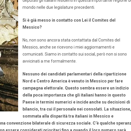
deputati gli italiani residenti in questa importante regione d
mondo nelle due legislature precedenti.
Si è già messo in contatto con Lei il Comites del
Messico?
No, non sono ancora stata contattata dal Comites del
Messico, anche se ricevono i miei aggiornamenti e
comunicati. Siamo in contatto sui social, però non si sono
avvicinati a me formalmente.
Nessuno dei candidati parlamentari della ripartizione
Nord e Centro America è venuto in Messico per fare
campagna elettorale. Questo sembra essere un indizio
della poca importanza che gli italiani hanno in questo
Paese in termini numerici e incide anche su decisioni di
bilancio, tra cui il personale nei consolati. La situazione
sommata alla disparità tra italiani in Messico e
i una convenzione bilaterale di sicurezza sociale. C’è qualche
speran
non essere considerati prioritari fino a quando il loro numero sarà