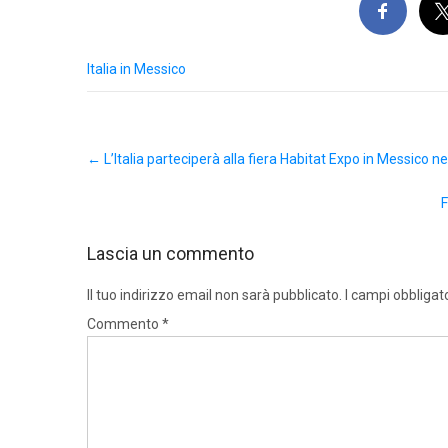
Italia in Messico
Post
←
L’Italia parteciperà alla fiera Habitat Expo in Messico 
navigation
F
Lascia un commento
Il tuo indirizzo email non sarà pubblicato.
I campi obbligat
Commento
*