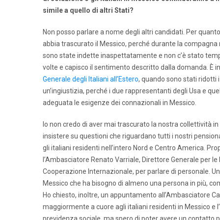
simile a quello di altri Stati?
Non posso parlare a nome degli altri candidati. Per quanto
abbia trascurato il Messico, perché durante la compagna 
sono state indette inaspettatamente e non c’è stato tempo
volte e capisco il sentimento descritto dalla domanda. È 
Generale degli Italiani all’Estero
, quando sono stati ridotti
un’ingiustizia, perché i due rappresentanti degli Usa e 
adeguata le esigenze dei connazionali in Messico.
Io non credo di aver mai trascurato la nostra collettività i
insistere su questioni che riguardano tutti i nostri pensio
gli italiani residenti nell’intero Nord e Centro America. 
l’Ambasciatore Renato Varriale, Direttore Generale per le R
Cooperazione Internazionale, per parlare di personale. Uno
Messico che ha bisogno di almeno una persona in più, com
Ho chiesto, inoltre, un appuntamento all’Ambasciatore Car
maggiormente a cuore agli italiani residenti in Messico e 
previdenza sociale, ma spero di poter avere un contatto pr