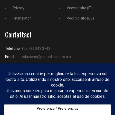
Privacy
Vecchio sito (IT)
Finanziatori
Vecchio sito (ES)
Contattaci
Telefono:
+52 729 243 3743
Email:
redazione@puntodincontro.mx
PUNTODINCONTRO