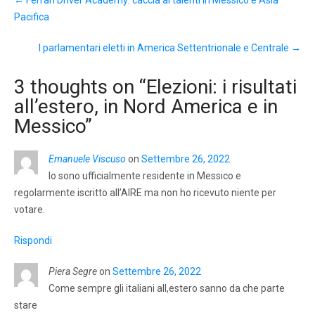
navigation
Pacifica
I parlamentari eletti in America Settentrionale e Centrale
→
3 thoughts on “
Elezioni: i risultati
all’estero, in Nord America e in
Messico
”
Emanuele Viscuso
on
Settembre 26, 2022
Io sono ufficialmente residente in Messico e
regolarmente iscritto all’AIRE ma non ho ricevuto niente per
votare.
Rispondi
Piera Segre
on
Settembre 26, 2022
Come sempre gli italiani all,estero sanno da che parte
stare