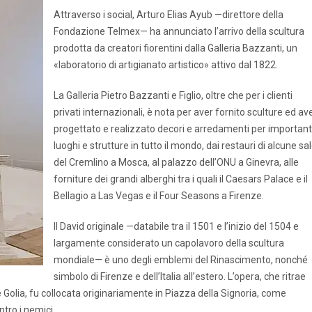
Attraverso i social, Arturo Elias Ayub —direttore della
Fondazione Telmex— ha annunciato l’arrivo della scultura
prodotta da creatori fiorentini dalla Galleria Bazzanti, un
«laboratorio di artigianato artistico» attivo dal 1822.
La Galleria Pietro Bazzanti e Figlio, oltre che per i clienti
privati internazionali, è nota per aver fornito sculture ed av
progettato e realizzato decori e arredamenti per important
luoghi e strutture in tutto il mondo, dai restauri di alcune sa
del Cremlino a Mosca, al palazzo dell’ONU a Ginevra, alle
forniture dei grandi alberghi tra i quali il Caesars Palace e il
Bellagio a Las Vegas e il Four Seasons a Firenze.
Il David originale —databile tra il 1501 e l’inizio del 1504 e
largamente considerato un capolavoro della scultura
mondiale— è uno degli emblemi del Rinascimento, nonché
simbolo di Firenze e dell’Italia all’estero. L’opera, che ritrae
e Golia, fu collocata originariamente in Piazza della Signoria, come
ntro i nemici.