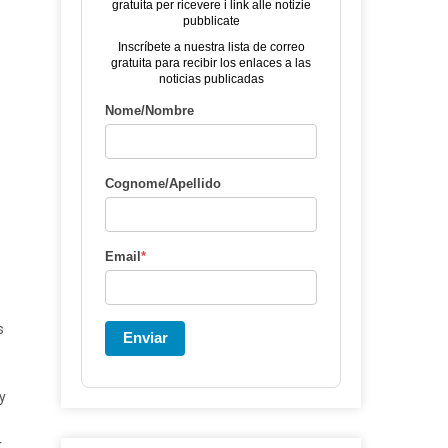
gratuita per ricevere i link alle notizie
pubblicate
Inscríbete a nuestra lista de correo
gratuita para recibir los enlaces a las
noticias publicadas
Nome/Nombre
Cognome/Apellido
Email
*
s
Enviar
y
,