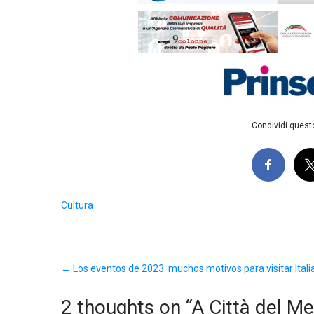
Condividi questo
Cultura
Post
←
Los eventos de 2023: muchos motivos para visitar Itali
navigation
2 thoughts on “
A Città del Me