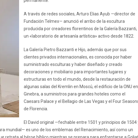
permanente.
A través de redes sociales, Arturo Elias Ayub —director de
Fundación Telmex— anunció el arribo de la escultura
producida por creadores florentinos de la Galería Bazzanti,
un «laboratorio de artesanía artística» activo desde 1822.
La Galería Pietro Bazzanti e Hijo, además que por sus
clientes privados internacionales, es conocida por haber
suministrado esculturas y haber diseñado y creado
decoraciones y mobiliario para importantes lugares y
estructuras en todo el mundo, desde la restauración de
algunas salas del Kremlin en Moscú, el edificio de la ONU en
Ginebra, a suministros para grandes hoteles como el
Caesars Palace y el Bellagio de Las Vegas y el Four Season
de Florencia.
El David original —fechable entre 1501 y principios de 1504 
ura mundial— es uno de los emblemas del Renacimiento, así como un
 que retrata al héroe bíblico mientras se prepara para enfrentarse a Goliat