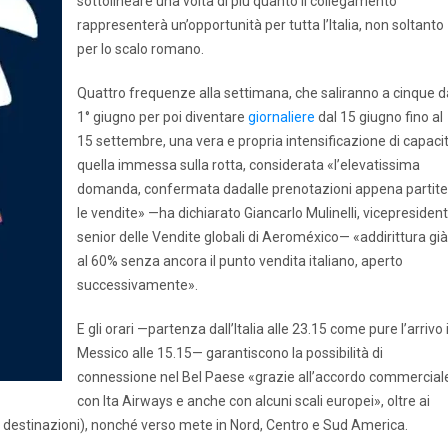
sottolineare una volta di più quanto il collegamento
rappresenterà un’opportunità per tutta l’Italia, non soltanto
per lo scalo romano.
Quattro frequenze alla settimana, che saliranno a cinque d
1° giugno per poi diventare
giornaliere
dal 15 giugno fino al
15 settembre, una vera e propria intensificazione di capaci
quella immessa sulla rotta, considerata «l’elevatissima
domanda, confermata dadalle prenotazioni appena partite
le vendite» —ha dichiarato Giancarlo Mulinelli, vicepresiden
senior delle Vendite globali di Aeroméxico— «addirittura già
al 60% senza ancora il punto vendita italiano, aperto
successivamente».
E gli orari —partenza dall’Italia alle 23.15 come pure l’arrivo 
Messico alle 15.15— garantiscono la possibilità di
connessione nel Bel Paese «grazie all’accordo commercial
con Ita Airways e anche con alcuni scali europei», oltre ai
 destinazioni), nonché verso mete in Nord, Centro e Sud America.