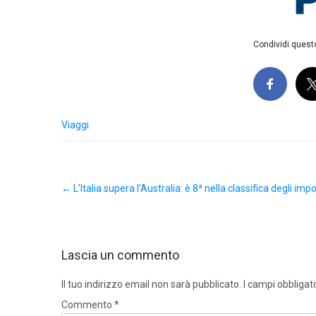
Condividi questo
Viaggi
Post
←
L’Italia supera l’Australia: è 8ª nella classifica degli impo
navigation
Lascia un commento
Il tuo indirizzo email non sarà pubblicato.
I campi obbligat
Commento
*