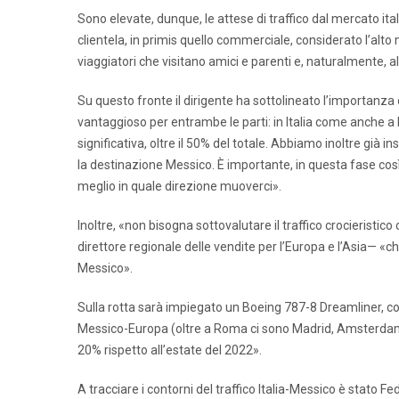
Sono elevate, dunque, le attese di traffico dal mercato it
clientela, in primis quello commerciale, considerato l’alto
viaggiatori che visitano amici e parenti e, naturalmente, a
Su questo fronte il dirigente ha sottolineato l’importanza
vantaggioso per entrambe le parti: in Italia come anche a l
significativa, oltre il 50% del totale. Abbiamo inoltre già i
la destinazione Messico. È importante, in questa fase così
meglio in quale direzione muoverci».
Inoltre, «non bisogna sottovalutare il traffico crocieristi
direttore regionale delle vendite per l’Europa e l’Asia— «c
Messico».
Sulla rotta sarà impiegato un Boeing 787-8 Dreamliner, co
Messico-Europa (oltre a Roma ci sono Madrid, Amsterdam, 
20% rispetto all’estate del 2022».
A tracciare i contorni del traffico Italia-Messico è stato F