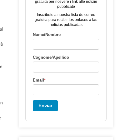
gratuita per ricevere i link alle notizie
pubblicate
Inscríbete a nuestra lista de correo
gratuita para recibir los enlaces a las
noticias publicadas
al
Nome/Nombre
tà
Cognome/Apellido
te
Email
*
in
Enviar
e