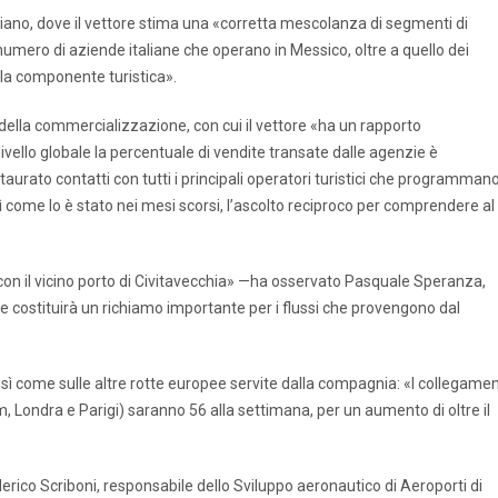
aliano, dove il vettore stima una «corretta mescolanza di segmenti di
 numero di aziende italiane che operano in Messico, oltre a quello dei
lla componente turistica».
 della commercializzazione, con cui il vettore «ha un rapporto
ivello globale la percentuale di vendite transate dalle agenzie è
nstaurato contatti con tutti i principali operatori turistici che programman
 come lo è stato nei mesi scorsi, l’ascolto reciproco per comprendere al
co con il vicino porto di Civitavecchia» —ha osservato Pasquale Speranza,
he costituirà un richiamo importante per i flussi che provengono dal
sì come sulle altre rotte europee servite dalla compagnia: «I collegamen
Londra e Parigi) saranno 56 alla settimana, per un aumento di oltre il
ederico Scriboni, responsabile dello Sviluppo aeronautico di Aeroporti di