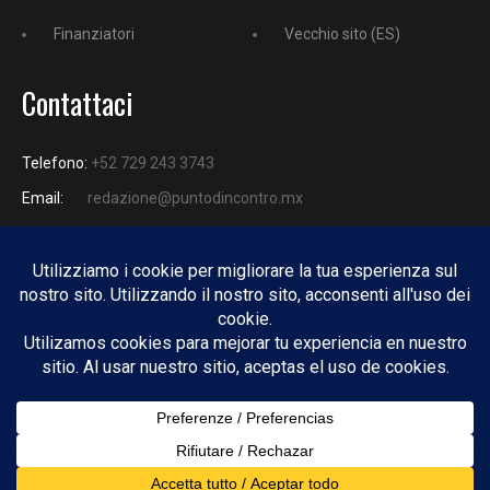
Finanziatori
Vecchio sito (ES)
Contattaci
Telefono:
+52 729 243 3743
Email:
redazione@puntodincontro.mx
PUNTODINCONTRO
Copyright © 2025 Puntodincontro