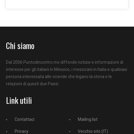
Chi siamo
Dal 2006 Puntodincontro.mx diffonde notizie e informazioni di
interesse per gli italiani in Messico, i messicani in Italia e qualsiasi
persona interessata alle vicende che legano la storia e le
relazioni di questi due Paesi.
Link utili
Contattaci
Mailing list
Privacy
Vecchio sito (IT)