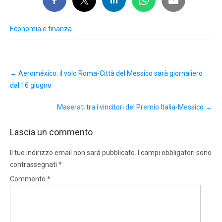
Economia e finanza
Post
←
Aeroméxico: il volo Roma-Città del Messico sarà giornaliero
navigation
dal 16 giugno
Maserati tra i vincitori del Premio Italia-Messico
→
Lascia un commento
Il tuo indirizzo email non sarà pubblicato.
I campi obbligatori sono
contrassegnati
*
Commento
*