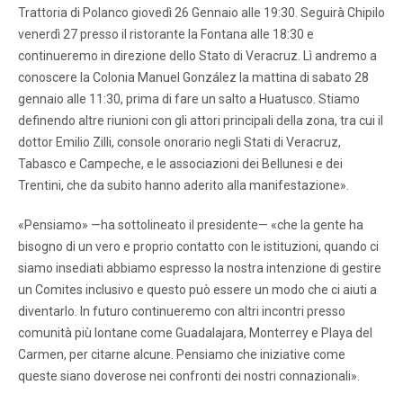
Trattoria di Polanco giovedì 26 Gennaio alle 19:30. Seguirà Chipilo
venerdì 27 presso il ristorante la Fontana alle 18:30 e
continueremo in direzione dello Stato di Veracruz. Lì andremo a
conoscere la Colonia Manuel González la mattina di sabato 28
gennaio alle 11:30, prima di fare un salto a Huatusco. Stiamo
definendo altre riunioni con gli attori principali della zona, tra cui il
dottor Emilio Zilli, console onorario negli Stati di Veracruz,
Tabasco e Campeche, e le associazioni dei Bellunesi e dei
Trentini, che da subito hanno aderito alla manifestazione».
«Pensiamo» —ha sottolineato il presidente— «che la gente ha
bisogno di un vero e proprio contatto con le istituzioni, quando ci
siamo insediati abbiamo espresso la nostra intenzione di gestire
un Comites inclusivo e questo può essere un modo che ci aiuti a
diventarlo. In futuro continueremo con altri incontri presso
comunità più lontane come Guadalajara, Monterrey e Playa del
Carmen, per citarne alcune. Pensiamo che iniziative come
queste siano doverose nei confronti dei nostri connazionali».