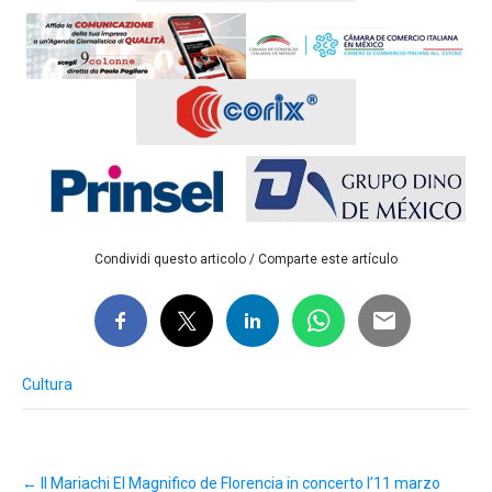
Condividi questo articolo / Comparte este artículo
Cultura
Post
←
Il Mariachi El Magnifico de Florencia in concerto l’11 marzo
navigation