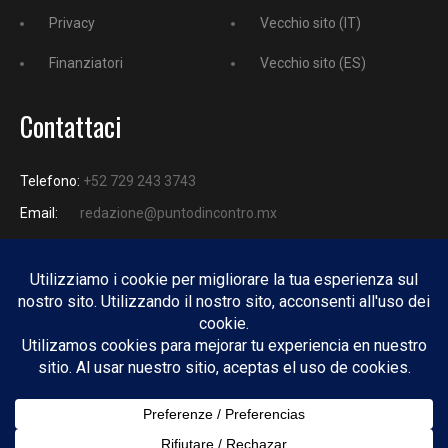
Privacy
Vecchio sito (IT)
Finanziatori
Vecchio sito (ES)
Contattaci
Telefono:
+52 729 243 3743
Email:
redazione@puntodincontro.mx
PUNTODINCONTRO