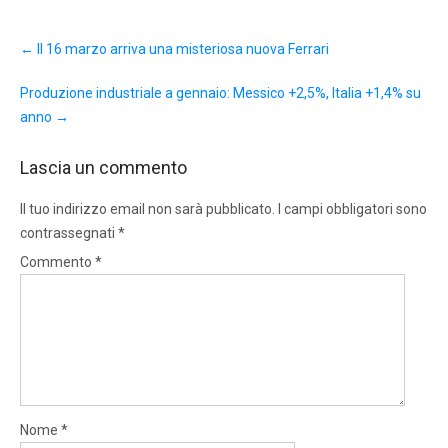
Post
←
Il 16 marzo arriva una misteriosa nuova Ferrari
navigation
Produzione industriale a gennaio: Messico +2,5%, Italia +1,4% su
anno
→
Lascia un commento
Il tuo indirizzo email non sarà pubblicato.
I campi obbligatori sono
contrassegnati
*
Commento
*
Nome
*