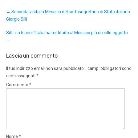
Post
←
Seconda visita in Messico del sottosegretario di Stato italiano
navigation
Giorgio Silli
Silli: «In 5 anni l’Italia ha restituito al Messico più di mille oggetti»
→
Lascia un commento
Il tuo indirizzo email non sarà pubblicato.
I campi obbligatori sono
contrassegnati
*
Commento
*
Nome
*