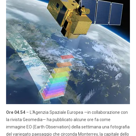
Ore 04.54
– L’Agenzia Spaziale Europea —in collaborazione con
la rivista Geomedia— ha pubblicato alcune ore fa come
immagine EO (Earth Observation) della settimana una fotografia
del variegato paesaggio che circonda Monterrey, la capitale dello