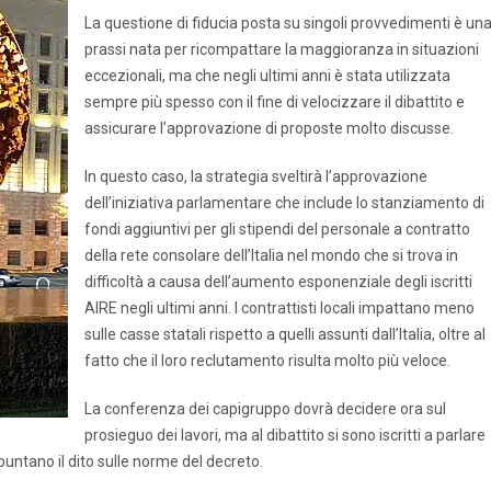
La questione di fiducia posta su singoli provvedimenti è un
prassi nata per ricompattare la maggioranza in situazioni
eccezionali, ma che negli ultimi anni è stata utilizzata
sempre più spesso con il fine di velocizzare il dibattito e
assicurare l’approvazione di proposte molto discusse.
In questo caso, la strategia sveltirà l’approvazione
dell’iniziativa parlamentare che include lo stanziamento di
fondi aggiuntivi per gli stipendi del personale a contratto
della rete consolare dell’Italia nel mondo che si trova in
difficoltà a causa dell’aumento esponenziale degli iscritti
AIRE negli ultimi anni. I contrattisti locali impattano meno
sulle casse statali rispetto a quelli assunti dall’Italia, oltre al
fatto che il loro reclutamento risulta molto più veloce.
La conferenza dei capigruppo dovrà decidere ora sul
prosieguo dei lavori, ma al dibattito si sono iscritti a parlare
puntano il dito sulle norme del decreto.