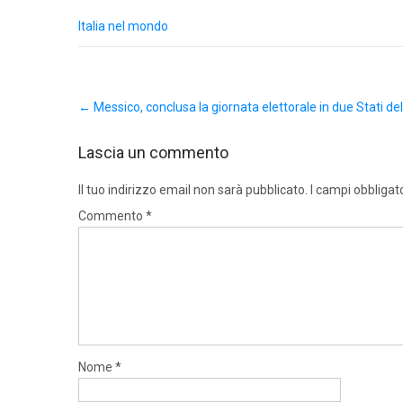
Italia nel mondo
Post
←
Messico, conclusa la giornata elettorale in due Stati de
navigation
Lascia un commento
Il tuo indirizzo email non sarà pubblicato.
I campi obbligat
Commento
*
Nome
*