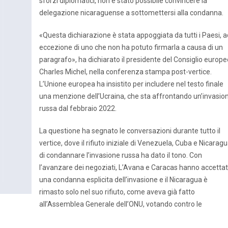
sforzi diplomatici, non è stato possibile convincere la
delegazione nicaraguense a sottomettersi alla condanna.
«Questa dichiarazione è stata appoggiata da tutti i Paesi, a
eccezione di uno che non ha potuto firmarla a causa di un
paragrafo», ha dichiarato il presidente del Consiglio europe
Charles Michel, nella conferenza stampa post-vertice.
L’Unione europea ha insistito per includere nel testo finale
una menzione dell’Ucraina, che sta affrontando un’invasio
russa dal febbraio 2022.
La questione ha segnato le conversazioni durante tutto il
vertice, dove il rifiuto iniziale di Venezuela, Cuba e Nicarag
di condannare l’invasione russa ha dato il tono. Con
l’avanzare dei negoziati, L’Avana e Caracas hanno accetta
una condanna esplicita dell’invasione e il Nicaragua è
rimasto solo nel suo rifiuto, come aveva già fatto
all’Assemblea Generale dell’ONU, votando contro le