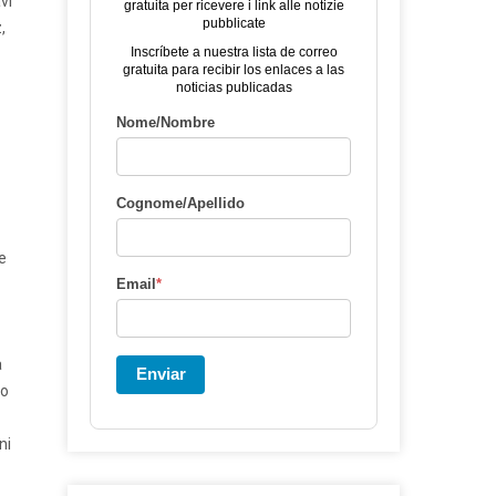
vi
gratuita per ricevere i link alle notizie
pubblicate
,
Inscríbete a nuestra lista de correo
gratuita para recibir los enlaces a las
noticias publicadas
Nome/Nombre
Cognome/Apellido
de
Email
*
à
Enviar
mo
ni