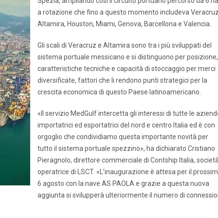
Spezia, ampliando così il circuito portuario percorso da 6 na
a rotazione che fino a questo momento includeva Veracruz
Altamira, Houston, Miami, Genova, Barcellona e Valencia.
Gli scali di Veracruz e Altamira sono tra i più sviluppati del
sistema portuale messicano e si distinguono per posizione,
caratteristiche tecniche e capacità di stoccaggio per merci
diversificate, fattori che li rendono punti strategici per la
crescita economica di questo Paese latinoamericano.
«Il servizio MedGulf intercetta gli interessi di tutte le azien
importatrici ed esportatrici del nord e centro Italia ed è con
orgoglio che condividiamo questa importante novità per
tutto il sistema portuale spezzino», ha dichiarato Cristiano
Pieragnolo, direttore commerciale di Contship Italia, societ
operatrice di LSCT. «L’inaugurazione è attesa per il prossi
6 agosto con la nave AS PAOLA e grazie a questa nuova
aggiunta si svilupperà ulteriormente il numero di connessio