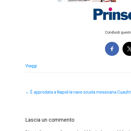
Condividi questo
Viaggi
Post
←
È approdata a Napoli la nave scuola messicana Cuau
navigation
Lascia un commento