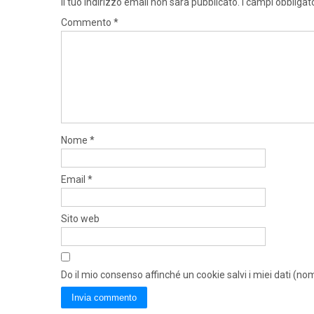
Il tuo indirizzo email non sarà pubblicato.
I campi obbligat
Commento
*
Nome
*
Email
*
Sito web
Do il mio consenso affinché un cookie salvi i miei dati (n