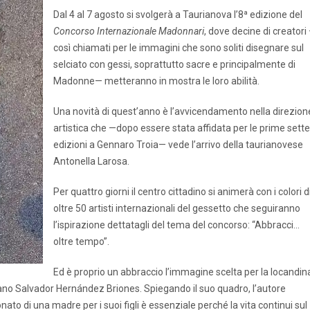
Dal 4 al 7 agosto si svolgerà a Taurianova l’8ª edizione del
Concorso Internazionale Madonnari
, dove decine di creatori
così chiamati per le immagini che sono soliti disegnare sul
selciato con gessi, soprattutto sacre e principalmente di
Madonne— metteranno in mostra le loro abilità.
Una novità di quest’anno è l’avvicendamento nella direzion
artistica che —dopo essere stata affidata per le prime sette
edizioni a Gennaro Troia— vede l’arrivo della taurianovese
Antonella Larosa.
Per quattro giorni il centro cittadino si animerà con i colori d
oltre 50 artisti internazionali del gessetto che seguiranno
l’ispirazione dettatagli del tema del concorso: “Abbracci…
oltre tempo”.
Ed è proprio un abbraccio l’immagine scelta per la locandin
cano Salvador Hernández Briones. Spiegando il suo quadro, l’autore
to di una madre per i suoi figli è essenziale perché la vita continui sul