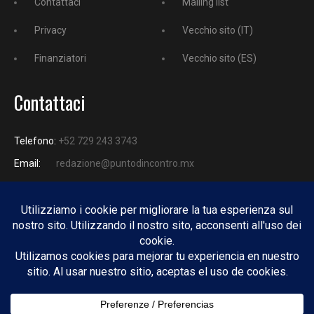
Contattaci
Mailing list
Privacy
Vecchio sito (IT)
Finanziatori
Vecchio sito (ES)
Contattaci
Telefono:
+52 729 243 3743
Email:
redazione@puntodincontro.mx
PUNTODINCONTRO