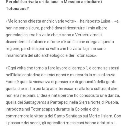
Perché è arrivata un’italiana in Messico a studiare i
Totonacos?
«Me lo sono chiesta anch’io varie volte» —ha risposto Luisa— «e,
non ne sono sicura, perché dovrei ricostruire il mio albero
genealogico, ma ho visto che ci sono a Veracruz molti
discendenti di italiani e e forse c’è un filo che ci lega a questa
regione, perché la prima volta che ho visto Tajín mi sono
innamorata del sito archeologico e dei Totonacos».
«Ogni volta che torno a fare lavoro di campo lì, è come se stessi
nell’Italia contadina dei miei nonni e mi ricorda la mia infanzia.
Forse è questa vicinanza di pensiero e di genuinità della gente
quella che mi ha portato ad interessarmi alla loro cultura, il che
non era nei piani. L’idea è nata perché ho conosciuto una danza,
quella dei
Santiagueros
a Pantepec, nella Sierra Norte di Puebla,
introdotta nel Totonacapan durante la Colonia e che
commemora la vittoria del Santo Santiago sui Mori e l’Islam. Con
il passare dei secoli, gli agricoltori messicani hanno adattato il