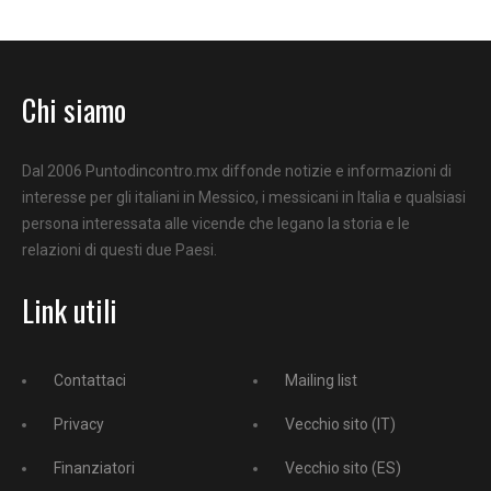
Chi siamo
Dal 2006 Puntodincontro.mx diffonde notizie e informazioni di
interesse per gli italiani in Messico, i messicani in Italia e qualsiasi
persona interessata alle vicende che legano la storia e le
relazioni di questi due Paesi.
Link utili
Contattaci
Mailing list
Privacy
Vecchio sito (IT)
Finanziatori
Vecchio sito (ES)