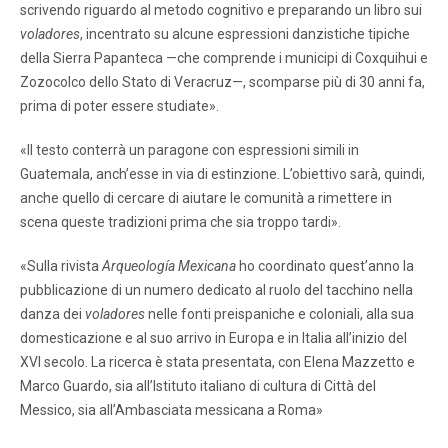
scrivendo riguardo al metodo cognitivo e preparando un libro sui
voladores
, incentrato su alcune espressioni danzistiche tipiche
della Sierra Papanteca —che comprende i municipi di Coxquihui e
Zozocolco dello Stato di Veracruz—, scomparse più di 30 anni fa,
prima di poter essere studiate».
«Il testo conterrà un paragone con espressioni simili in
Guatemala, anch’esse in via di estinzione. L’obiettivo sarà, quindi,
anche quello di cercare di aiutare le comunità a rimettere in
scena queste tradizioni prima che sia troppo tardi».
«Sulla rivista
Arqueología Mexicana
ho coordinato quest’anno la
pubblicazione di un numero dedicato al ruolo del tacchino nella
danza dei
voladores
nelle fonti preispaniche e coloniali, alla sua
domesticazione e al suo arrivo in Europa e in Italia all’inizio del
XVI secolo. La ricerca è stata presentata, con Elena Mazzetto e
Marco Guardo, sia all’Istituto italiano di cultura di Città del
Messico, sia all’Ambasciata messicana a Roma»