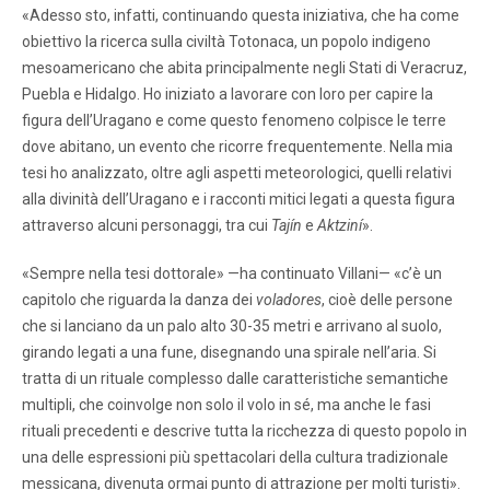
«Adesso sto, infatti, continuando questa iniziativa, che ha come
obiettivo la ricerca sulla civiltà Totonaca, un popolo indigeno
mesoamericano che abita principalmente negli Stati di Veracruz,
Puebla e Hidalgo. Ho iniziato a lavorare con loro per capire la
figura dell’Uragano e come questo fenomeno colpisce le terre
dove abitano, un evento che ricorre frequentemente. Nella mia
tesi ho analizzato, oltre agli aspetti meteorologici, quelli relativi
alla divinità dell’Uragano e i racconti mitici legati a questa figura
attraverso alcuni personaggi, tra cui
Tajín
e
Aktziní
».
«Sempre nella tesi dottorale» —ha continuato Villani— «c’è un
capitolo che riguarda la danza dei
voladores
, cioè delle persone
che si lanciano da un palo alto 30-35 metri e arrivano al suolo,
girando legati a una fune, disegnando una spirale nell’aria. Si
tratta di un rituale complesso dalle caratteristiche semantiche
multipli, che coinvolge non solo il volo in sé, ma anche le fasi
rituali precedenti e descrive tutta la ricchezza di questo popolo in
una delle espressioni più spettacolari della cultura tradizionale
messicana, divenuta ormai punto di attrazione per molti turisti».