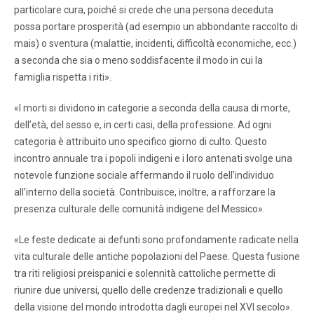
particolare cura, poiché si crede che una persona deceduta
possa portare prosperità (ad esempio un abbondante raccolto di
mais) o sventura (malattie, incidenti, difficoltà economiche, ecc.)
a seconda che sia o meno soddisfacente il modo in cui la
famiglia rispetta i riti».
«I morti si dividono in categorie a seconda della causa di morte,
dell’età, del sesso e, in certi casi, della professione. Ad ogni
categoria è attribuito uno specifico giorno di culto. Questo
incontro annuale tra i popoli indigeni e i loro antenati svolge una
notevole funzione sociale affermando il ruolo dell’individuo
all’interno della società. Contribuisce, inoltre, a rafforzare la
presenza culturale delle comunità indigene del Messico».
«Le feste dedicate ai defunti sono profondamente radicate nella
vita culturale delle antiche popolazioni del Paese. Questa fusione
tra riti religiosi preispanici e solennità cattoliche permette di
riunire due universi, quello delle credenze tradizionali e quello
della visione del mondo introdotta dagli europei nel XVI secolo».