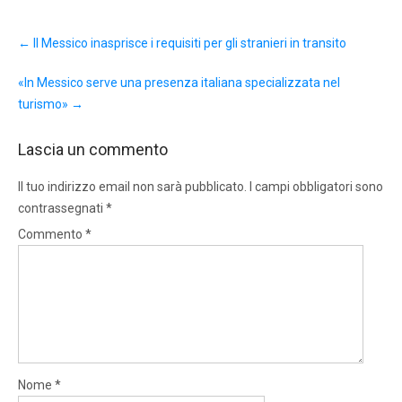
Post
←
Il Messico inasprisce i requisiti per gli stranieri in transito
navigation
«In Messico serve una presenza italiana specializzata nel
turismo»
→
Lascia un commento
Il tuo indirizzo email non sarà pubblicato.
I campi obbligatori sono
contrassegnati
*
Commento
*
Nome
*