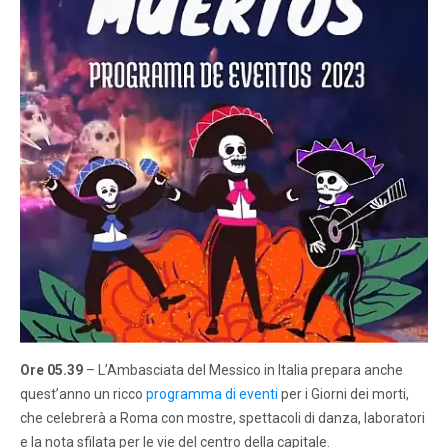
Ore 05.39
– L’Ambasciata del Messico in Italia prepara anche
quest’anno un ricco
programma di eventi
per i Giorni dei morti,
che celebrerà a Roma con mostre, spettacoli di danza, laboratori
e la nota sfilata per le vie del centro della capitale.