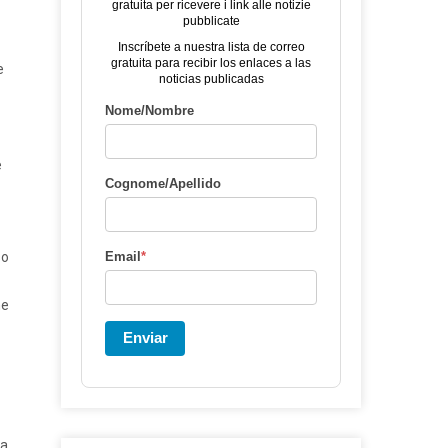
gratuita per ricevere i link alle notizie
pubblicate
Inscríbete a nuestra lista de correo
gratuita para recibir los enlaces a las
e
noticias publicadas
Nome/Nombre
e
Cognome/Apellido
so
Email
*
he
Enviar
za