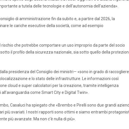
importante a tutela delle tecnologie e dell’autonomia dell’azienda».
nsiglio di amministrazione fin da subito e, a partire dal 2026, la
inare le cariche esecutive della società, come ad esempio
el rischio che potrebbe comportare un uso improprio da parte del socio
sotto il profilo della sicurezza nazionale, sia sotto quello della protezio
alla presidenza del Consiglio dei ministri— «sono in grado di raccogliere
a geolocalizzazione e lo stato delle infrastrutture. Le informazioni così
ne cloud e super calcolatori per la creazione, tramite intelligenza
temi all’avanguardia come Smart City e Digital Twin».
rembo, Casaluci ha spiegato che «Brembo e Pirelli sono due grandi azien
ari più svariati. I nostri rapporti sono ottimi e siamo entrambi protagonist
ente più avanzate. Ma non c’è nulla di più».