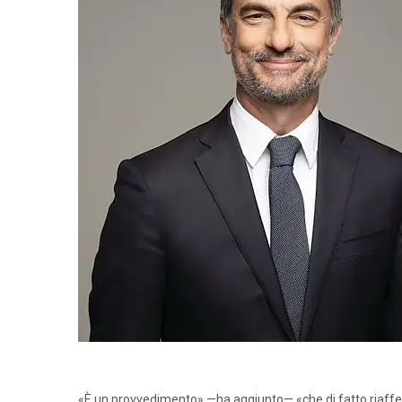
«È un provvedimento» —ha aggiunto— «che di fatto riafferma 