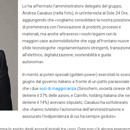
Lo ha affermato l’amministratore delegato del gruppo,
Andrea Casaluci (nella foto), in un’intervista al Sole 24 Ore,
aggiungendo che «vogliamo consolidare la nostra posizion
di preminenza con l’innovazione di prodotti, processi e
materiali, ma anche attraverso i nostri legami con le
maggiori case automobilistiche che oggi affrontano nuove
sfide tecnologiche: regolamentazioni stringenti, transizion
all’elettrico, digitalizzazione, sostenibilità e guida
autonoma».
In merito ai poteri speciali (golden power) esercitati lo scor
giugno dal governo italiano a fronte di un patto parasociale
che i due
soci di maggioranza
(Sinochem, società cinese c
detiene il 37% delle azioni, e Camfin, holding italiana che ne
detiene il 14%) avevano stipulato, Casaluci ha sottolineato
che «hanno tutelato l’autonomia dell’amministrazione e
assicurato l’indipendenza di cui ha sempre goduto».
lo spirito degli accordi iniziali tra i soci. Oggi non c’è alcuna ingeren