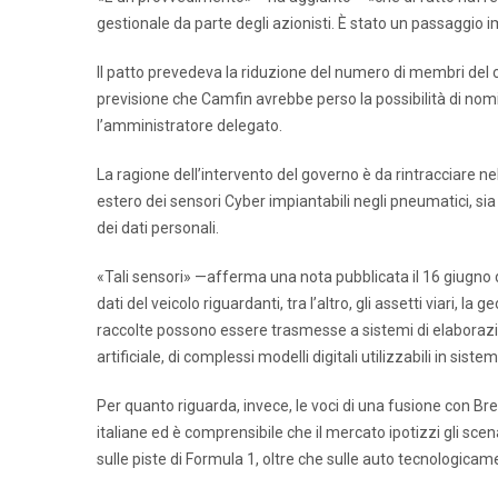
gestionale da parte degli azionisti. È stato un passaggio 
Il patto prevedeva la riduzione del numero di membri del co
previsione che Camfin avrebbe perso la possibilità di nom
l’amministratore delegato.
La ragione dell’intervento del governo è da rintracciare n
estero dei sensori Cyber impiantabili negli pneumatici, sia 
dei dati personali.
«Tali sensori» —afferma una nota pubblicata il 16 giugno d
dati del veicolo riguardanti, tra l’altro, gli assetti viari, l
raccolte possono essere trasmesse a sistemi di elaborazio
artificiale, di complessi modelli digitali utilizzabili in sis
Per quanto riguarda, invece, le voci di una fusione con B
italiane ed è comprensibile che il mercato ipotizzi gli scen
sulle piste di Formula 1, oltre che sulle auto tecnologicam