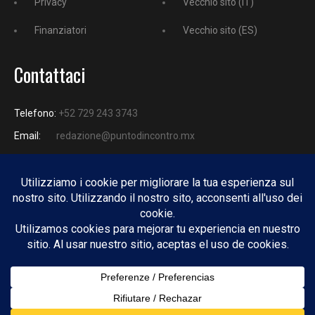
Privacy
Vecchio sito (IT)
Finanziatori
Vecchio sito (ES)
Contattaci
Telefono:
+52 729 243 3743
Email:
redazione@puntodincontro.mx
PUNTODINCONTRO
Copyright © 2025 Puntodincontro