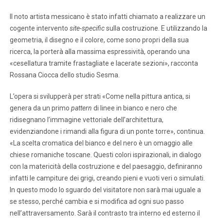
Il noto artista messicano è stato infatti chiamato a realizzare un
cogente intervento
site-specific
sulla costruzione. E utilizzando la
geometria, il disegno e il colore, come sono propri della sua
ricerca, la porterà alla massima espressività, operando una
«cesellatura tramite frastagliate e lacerate sezioni», racconta
Rossana Ciocca dello studio Sesma.
L’opera si svilupperà per strati «Come nella pittura antica, si
genera da un primo
pattern
di linee in bianco e nero che
ridisegnano l’immagine vettoriale dell’architettura,
evidenziandone i rimandi alla figura di un ponte torre», continua.
«La scelta cromatica del bianco e del nero è un omaggio alle
chiese romaniche toscane. Questi colori ispirazionali, in dialogo
con la matericità della costruzione e del paesaggio, definiranno
infatti le campiture dei grigi, creando pieni e vuoti veri o simulati.
In questo modo lo sguardo del visitatore non sarà mai uguale a
se stesso, perché cambia e si modifica ad ogni suo passo
nell’attraversamento. Sarà il contrasto tra interno ed esterno il