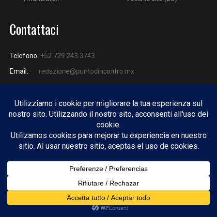
Contattaci
Telefono:
+52 729 243 3743
Email:
redazione@puntodincontro.mx
PUNTODINCONTRO
Copyright © 2025 Puntodincontro
Design by
DisegnoW