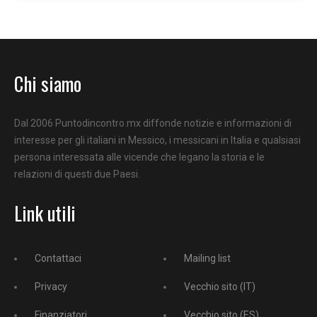
Chi siamo
Dal 2006 Puntodincontro.mx diffonde notizie e informazioni di
interesse per gli italiani in Messico, i messicani in Italia e qualsiasi
persona interessata alle vicende che legano la storia e le
relazioni di questi due Paesi.
Link utili
Contattaci
Mailing list
Privacy
Vecchio sito (IT)
Finanziatori
Vecchio sito (ES)