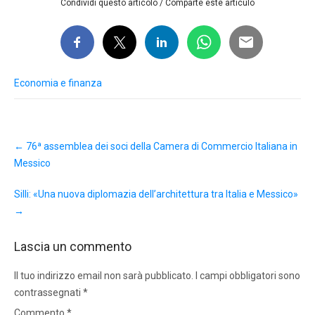
Condividi questo articolo / Comparte este artículo
Economia e finanza
Post
←
76ª assemblea dei soci della Camera di Commercio Italiana in
navigation
Messico
Silli: «Una nuova diplomazia dell’architettura tra Italia e Messico»
→
Lascia un commento
Il tuo indirizzo email non sarà pubblicato.
I campi obbligatori sono
contrassegnati
*
Commento
*