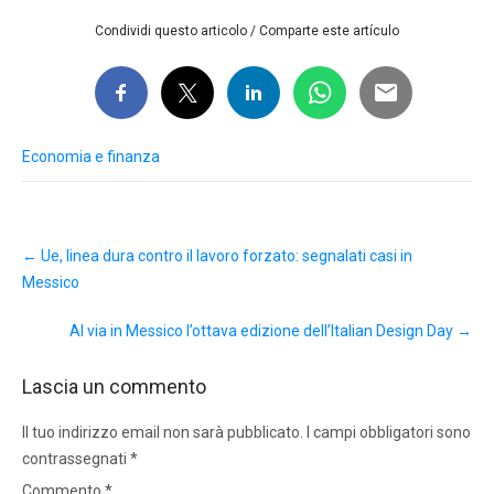
Condividi questo articolo / Comparte este artículo
Economia e finanza
Post
←
Ue, linea dura contro il lavoro forzato: segnalati casi in
navigation
Messico
Al via in Messico l’ottava edizione dell’Italian Design Day
→
Lascia un commento
Il tuo indirizzo email non sarà pubblicato.
I campi obbligatori sono
contrassegnati
*
Commento
*