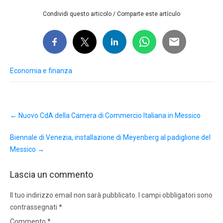
Condividi questo articolo / Comparte este artículo
Economia e finanza
Post
←
Nuovo CdA della Camera di Commercio Italiana in Messico
navigation
Biennale di Venezia, installazione di Meyenberg al padiglione del
Messico
→
Lascia un commento
Il tuo indirizzo email non sarà pubblicato.
I campi obbligatori sono
contrassegnati
*
Commento
*