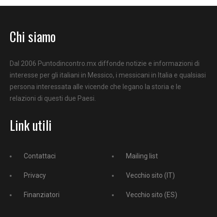
Chi siamo
Dal 2006 Puntodincontro.mx diffonde notizie e informazioni di
interesse per gli italiani in Messico, i messicani in Italia e qualsiasi
persona interessata alle vicende che legano la storia e le
relazioni di questi due Paesi.
Link utili
Contattaci
Mailing list
Privacy
Vecchio sito (IT)
Finanziatori
Vecchio sito (ES)