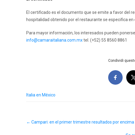
El certificado es el documento que se emite a favor del re
hospitalidad obtenido por el restaurante se especifica en e
Para mayor información, los interesados pueden ponerse
info@camaraitaliana.com.mx
tel. (+52) 55 8560 8861
Condividi questo
Italia en México
Post
←
Campari: en el primer trimestre resultados por encima 
navigation