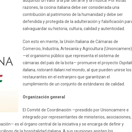
adquirido un valor a la par del arte y la música. Por estas
razones, la cocina italiana debe ser considerada una
contribución al patrimonio de la humanidad y debe ser
defendida y protegida de la adulteración y falsificación par
salvaguardar su historia, cultura, calidad y autenticidad.
Con esto en mente, la Unión Italiana de Cámaras de
Comercio, Industria, Artesanía y Agricultura (Unioncamere)
—el organismo público que representa el sistema de
cámaras del país de la bota— promueve el proyecto
Ospitali
italiana, ristoranti italiani nel mondo
, al que pueden unirse los
restaurantes en el extranjero que garantizan el
cumplimiento de un conjunto de estándares de calidad.
Organización general
El Comité de Coordinación —presidido por Unioncamere e
integrado por representantes de ministerios, asociaciones,
ción— es el órgano central de la iniciativa y se encarga de definir y
logo de la hospitalidad italiana. A sus reuniones asisten los