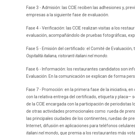
Fase 3 - Admisión: las CCIE reciben las adhesiones y, pre
empresas a la siguiente fase de evaluación.
Fase 4 - Verificación: las CCIE realizan visitas a los resta
evaluación, acompañándolo de pruebas fotográficas, exp
Fase 5 - Emisión del certificado: el Comité de Evaluación, t
Ospitalità italiana, ristoranti italiani nel mondo
.
Fase 6 - Información: los restaurantes candidatos son inf
Evaluación. En la comunicación se explican de forma pers
Fase 7 - Promoción: en la primera fase de la iniciativa, e
con la relativa entrega del certificado, etiqueta y placa
de la CCIE encargada con la participación de periodistas l
de otras actividades promocionales como: rueda de prensa 
las principales ciudades de los continentes, ruedas de pren
Internet, difusión en aplicaciones para teléfonos celulare
italiani nel mondo
, que premia a los restaurantes más vota