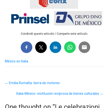
Condividi questo articolo / Comparte este artículo
México en Italia
Post
←
Emilia Romaña: tierra de motores
navigation
Italia-México: restitución recíproca de bienes culturales
→
One thought on “
Le celebrazioni