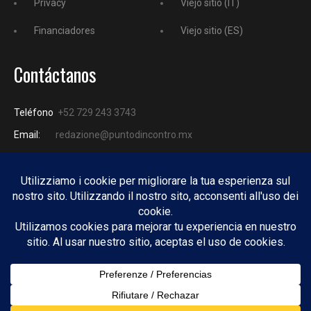
Privacy
Viejo sitio (IT)
Financiadores
Viejo sitio (ES)
Contáctanos
Teléfono
+52 729 243 3743
Email:
redazione@puntodincontro.mx
PUNTODINCONTRO
Copyright © 2025 Puntodincontro