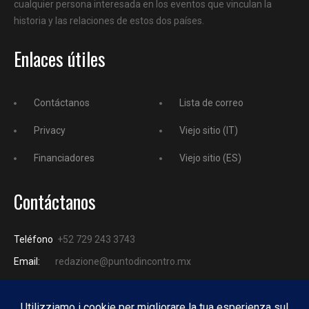
cualquier persona interesada en los eventos que vinculan la
historia y las relaciones de estos dos países.
Enlaces útiles
Contáctanos
Lista de correo
Privacy
Viejo sitio (IT)
Financiadores
Viejo sitio (ES)
Contáctanos
Teléfono
+52 729 243 3743
Email:
redazione@puntodincontro.mx