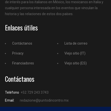
de interés para los italianos en México, los mexicanos en Italia y
cualquier persona interesada en los eventos que vinculan la
historia y las relaciones de estos dos países.
Enlaces útiles
Contáctanos
Lista de correo
Privacy
Viejo sitio (IT)
Financiadores
Viejo sitio (ES)
Contáctanos
Teléfono
+52 729 243 3743
Email:
redazione@puntodincontro.mx