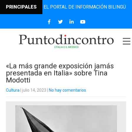
ODINCONTRO, EL PORTAL DE INFORMACIÓN BILINGÜE QUE DE
PRINCIPALES
«La más grande exposición jamás
presentada en Italia» sobre Tina
Modotti
Cultura
| julio 14, 2023
|
No hay comentarios