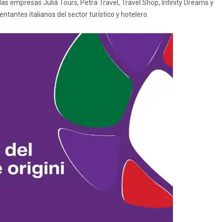
 empresas Juliá Tours, Petra Travel, Travel Shop, Infinity Dreams y
tantes italianos del sector turístico y hotelero.