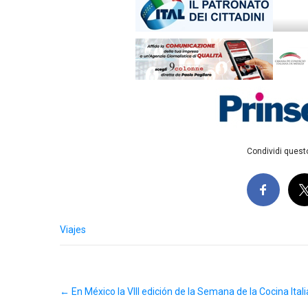
Condividi questo
Viajes
Post
←
En México la VIII edición de la Semana de la Cocina Ital
navigation