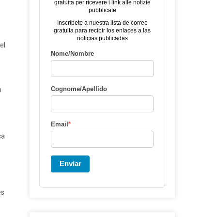
gratuita per ricevere i link alle notizie
pubblicate
Inscríbete a nuestra lista de correo
gratuita para recibir los enlaces a las
noticias publicadas
el
Nome/Nombre
Cognome/Apellido
n
Email
*
ca
Enviar
es