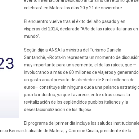
evento internacional dedicado al turismo de retorno que se
celebrará en Matera los días 20 y 21 de noviembre.
El encuentro vuelve tras el éxito del año pasado y en
vísperas del 2024, declarado “Año de las raíces italianas en 
mundo”.
Según dijo a ANSA la ministra del Turismo Daniela
Santanchè, «Roots-In representa un momento de discusió
muy importante para un segmento, el de las raíces, que —
involucrando a más de 60 millones de viajeros y generando
un gasto anual previsto de alrededor de 8 mil millones de
euros— constituye sin ninguna duda una palanca estratégi
para la industria, ya que favorece, entre otras cosas, la
revitalización de los espléndidos pueblos italianos y la
desestacionalización de los flujos».
El programa del primer día incluye los saludos institucional
nico Bennardi, alcalde de Matera, y Carmine Cicala, presidente de la