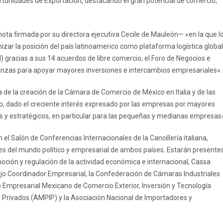
rtunidades de Exportación, destacando el gran potencial de comercio,
nota firmada por su directora ejecutiva Cecile de Mauleón— «en la que l
ar la posición del país latinoamerico como plataforma logística global
) gracias a sus 14 acuerdos de libre comercio, el Foro de Negocios e
alianzas para apoyar mayores inversiones e intercambios empresariales».
a de la creación de la Cámara de Comercio de México en Italia y de las
xico, dado el creciente interés expresado por las empresas por mayores
es y estratégicos, en particular para las pequeñas y medianas empresas
 el Salón de Conferencias Internacionales de la Cancillería italiana,
es del mundo político y empresarial de ambos países. Estarán presente
oción y regulación de la actividad económica e internacional, Cassa
sejo Coordinador Empresarial, la Confederación de Cámaras Industriales
Empresarial Mexicano de Comercio Exterior, Inversión y Tecnología
 Privados (AMPIP) y la Asociación Nacional de Importadores y