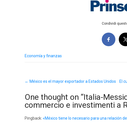
Condividi questo
Economía y finanzas
Post
←
México es el mayor exportador a Estados Unidos
El c
navigation
One thought on “
Italia-Messi
commercio e investimenti a
Pingback:
«México tiene lo necesario para una relación de