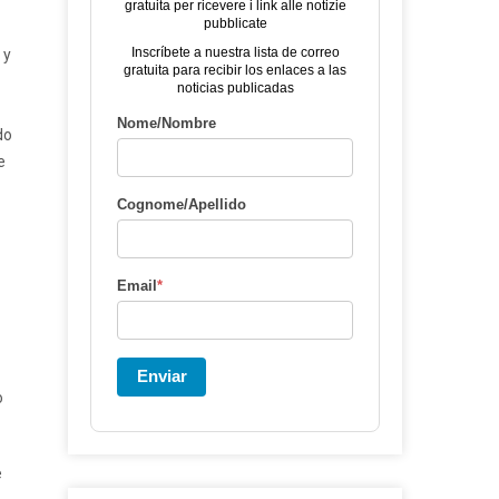
gratuita per ricevere i link alle notizie
pubblicate
Inscríbete a nuestra lista de correo
 y
gratuita para recibir los enlaces a las
noticias publicadas
Nome/Nombre
do
e
Cognome/Apellido
Email
*
Enviar
o
e