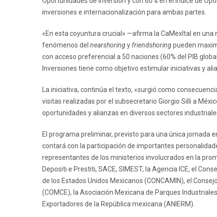
Oportunidades de Inversión y con 60% en el Índice de Opo
inversiones e internacionalización para ambas partes.
«En esta coyuntura crucial» —afirma la CaMexItal en una 
fenómenos del
nearshoring
y
friendshoring
pueden maximiz
con acceso preferencial a 50 naciones (60% del PIB global
Inversiones tiene como objetivo estimular iniciativas y 
La iniciativa, continúa el texto, «surgió como consecuenci
visitas realizadas por el subsecretario Giorgio Silli a Mé
oportunidades y alianzas en diversos sectores industrial
El programa preliminar, previsto para una única jornada en
contará con la participación de importantes personalidad
representantes de los ministerios involucrados en la prom
Depositi e Prestiti, SACE, SIMEST, la Agencia ICE, el Con
de los Estados Unidos Mexicanos (CONCAMIN), el Consejo 
(COMCE), la Asociación Mexicana de Parques Industriales
Exportadores de la República mexicana (ANIERM).