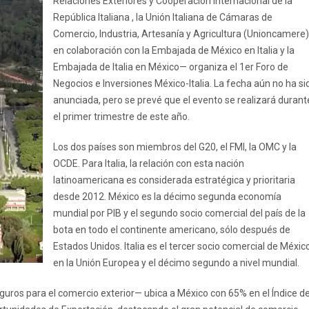
Relaciones Exteriores y Cooperación Internacional de la
República Italiana , la Unión Italiana de Cámaras de
Comercio, Industria, Artesanía y Agricultura (Unioncamere)
en colaboración con la Embajada de México en Italia y la
Embajada de Italia en México— organiza el 1er Foro de
Negocios e Inversiones México-Italia. La fecha aún no ha si
anunciada, pero se prevé que el evento se realizará durant
el primer trimestre de este año.
Los dos países son miembros del G20, el FMI, la OMC y la
OCDE. Para Italia, la relación con esta nación
latinoamericana es considerada estratégica y prioritaria
desde 2012. México es la décimo segunda economía
mundial por PIB y el segundo socio comercial del país de la
bota en todo el continente americano, sólo después de
Estados Unidos. Italia es el tercer socio comercial de Méxic
en la Unión Europea y el décimo segundo a nivel mundial.
eguros para el comercio exterior— ubica a México con 65% en el Índice d