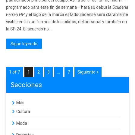
patrocinador principal del equipo. Así, a partir del GP de Miami —
programado para este fin de semana— hará su debut la
Scuderia
Ferrari HP
y el logo de la marca estadounidense será claramente
visible en los uniformes de los pilotos, del personal y también en
la SF-24. El acuerdo no...
Sigue leyendo
1 of 7
1
2
3
…
7
Siguiente »
Secciones
Más
Cultura
Moda