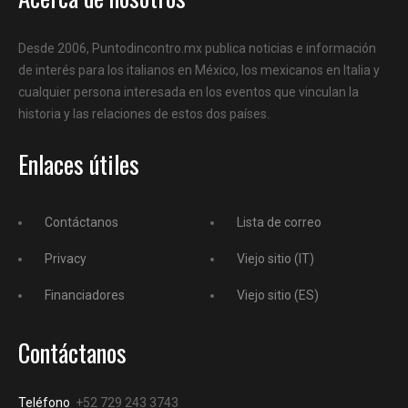
Desde 2006, Puntodincontro.mx publica noticias e información
de interés para los italianos en México, los mexicanos en Italia y
cualquier persona interesada en los eventos que vinculan la
historia y las relaciones de estos dos países.
Enlaces útiles
Contáctanos
Lista de correo
Privacy
Viejo sitio (IT)
Financiadores
Viejo sitio (ES)
Contáctanos
Teléfono
+52 729 243 3743