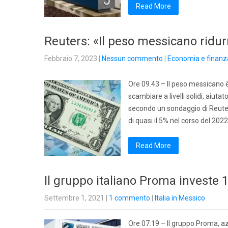
Read More
Reuters: «Il peso messicano ridur
Febbraio 7, 2023
|
Nessun commento
|
Economia e finanz
Ore 09.43 – Il peso messicano è
scambiare a livelli solidi, aiuta
secondo un sondaggio di Reuter
di quasi il 5% nel corso del 2022,
Read More
Il gruppo italiano Proma investe 
Settembre 1, 2021
|
1 commento
|
Italia in Messico
Ore 07.19 – Il gruppo Proma, azie