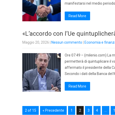
manifestarsi nel medio periodo 
Read More
«L’accordo con l’Ue quintuplicher
Maggio 20, 2026
|
Nessun commento
|
Economia e finanz
Ore 07.49 – (milenio.com) La m
permetterà di quintuplicare il v
affermato il presidente della 
Secondo i dati della Banca del 
Read More
2 of 15
« Precedente
1
2
3
4
…