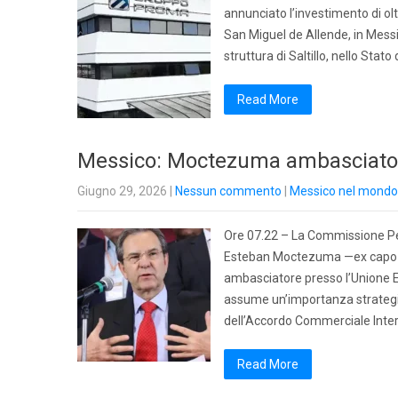
annunciato l’investimento di olt
San Miguel de Allende, in Messi
struttura di Saltillo, nello Sta
Read More
Messico: Moctezuma ambasciatore
Giugno 29, 2026
|
Nessun commento
|
Messico nel mondo
Ore 07.22 – La Commissione Pe
Esteban Moctezuma —ex capo d
ambasciatore presso l’Unione 
assume un’importanza strategi
dell’Accordo Commerciale Interi
Read More