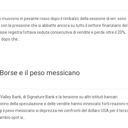
 muovono in pesante rosso dopo il rimbalzo della sessione di ieri: sono
 con la pressione che si abbatte ancora su tutto il settore finanziario del
isse registra l’ottava seduta consecutiva di vendite e perde oltre il 20%,
, dopo che…
Borse e il peso messicano
n Valley Bank, di Signature Bank e la tensione su altri istituti bancari
l mirino della speculazione e delle vendite hanno innescato forti reazioni n
i il peso messicano si deprezza nei confronti del dollaro USA per il terz
cambio spot si…