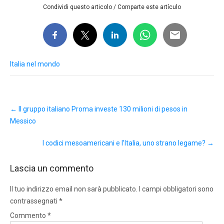
Condividi questo articolo / Comparte este artículo
Italia nel mondo
Post
←
Il gruppo italiano Proma investe 130 milioni di pesos in
navigation
Messico
I codici mesoamericani e l’Italia, uno strano legame?
→
Lascia un commento
Il tuo indirizzo email non sarà pubblicato.
I campi obbligatori sono
contrassegnati
*
Commento
*