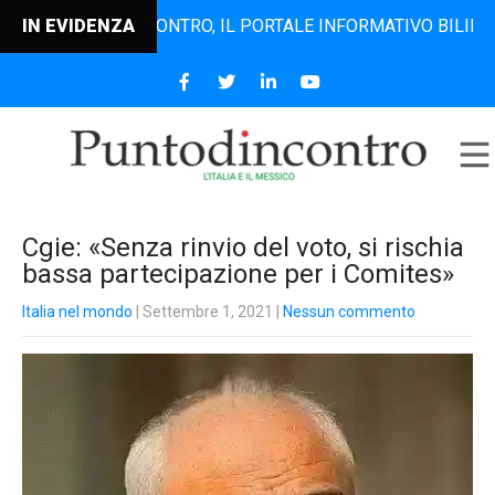
PUNTODINCONTRO, IL PORTALE INFORMATIVO BILINGUE CHE
IN EVIDENZA
Cgie: «Senza rinvio del voto, si rischia
bassa partecipazione per i Comites»
Italia nel mondo
| Settembre 1, 2021
|
Nessun commento