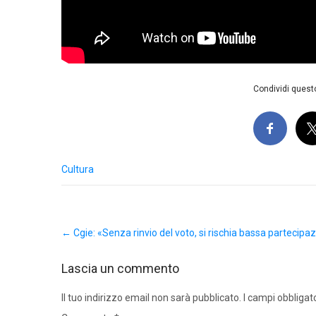
Condividi questo
Cultura
Post
←
Cgie: «Senza rinvio del voto, si rischia bassa partecipa
navigation
Lascia un commento
Il tuo indirizzo email non sarà pubblicato.
I campi obbligat