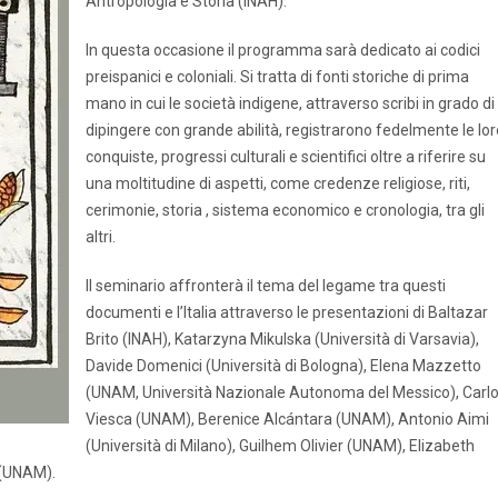
Antropologia e Storia (INAH).
In questa occasione il programma sarà dedicato ai codici
preispanici e coloniali. Si tratta di fonti storiche di prima
mano in cui le società indigene, attraverso scribi in grado di
dipingere con grande abilità, registrarono fedelmente le lor
conquiste, progressi culturali e scientifici oltre a riferire su
una moltitudine di aspetti, come credenze religiose, riti,
cerimonie, storia , sistema economico e cronologia, tra gli
altri.
Il seminario affronterà il tema del legame tra questi
documenti e l’Italia attraverso le presentazioni di Baltazar
Brito (INAH), Katarzyna Mikulska (Università di Varsavia),
Davide Domenici (Università di Bologna), Elena Mazzetto
(UNAM, Università Nazionale Autonoma del Messico), Carl
Viesca (UNAM), Berenice Alcántara (UNAM), Antonio Aimi
(Università di Milano), Guilhem Olivier (UNAM), Elizabeth
 (UNAM).