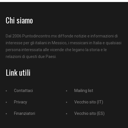
Chi siamo
Dal 2006 Puntodincontro.mx diffonde notizie e informazioni di
interesse per gli italiani in Messico, i messicani in Italia e qualsiasi
persona interessata alle vicende che legano la storia e le
relazioni di questi due Paesi.
Link utili
Contattaci
Mailing list
Privacy
Vecchio sito (IT)
Finanziatori
Vecchio sito (ES)