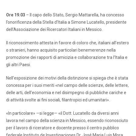
Ore 19.03
– Il capo dello Stato, Sergio Mattarella, ha concesso
l’onorificenza della Stella d’Italia a Simone Lucatello, presidente
dell’Associazione dei Ricercatori Italiani in Messico.
Il riconoscimento attesta in favore di coloro che, italiani all’estero
o stranieri, hanno acquisito particolari benemerenze nella
promozione dei rapporti di amicizia e collaborazione tra l’Italia e
gli altri Paesi.
Nell’esposizione dei motivi della distinzione si spiega che è stata
concessa per i suoi meriti «nel campo delle scienze, delle lettere,
delle arti, dell’economia e nel disimpegno di pubbliche cariche e
di attività svolte ai fini sociali, filantropici ed umanitari».
«In particolare» —si legge— «il Dott. Lucatello da diversi anni
lavora nel campo della scienza in Messico, essendo riconosciuto
per il lavoro di riceratore e docente presso il centro pubblico
federale Instituto de Investigaciones Dr. José Maria Luis Mora,