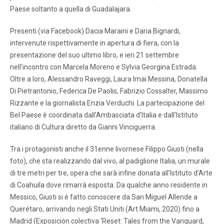
Paese soltanto a quella di Guadalajara.
Presenti (via Facebook) Dacia Maraini e Daria Bignardi,
intervenute rispettivamente in apertura di fiera, con la
presentazione del suo ultimo libro, e ieri 21 settembre
nell’incontro con Marcela Moreno e Sylvia Georgina Estrada.
Oltre a loro, Alessandro Raveggi, Laura Imai Messina, Donatella
Di Pietrantonio, Federica De Paolis, Fabrizio Cossalter, Massimo
Rizzante e la giornalista Enzia Verduchi. La partecipazione del
Bel Paese è coordinata dall’Ambasciata d’Italia e dall’Istituto
italiano di Cultura diretto da Gianni Vinciguerra.
Tra i protagonisti anche il 31enne livornese Filippo Giusti (nella
foto), che sta realizzando dal vivo, al padiglione Italia, un murale
di tre metri per tre, opera che sarà infine donata all’Istituto d’Arte
di Coahuila dove rimarrà esposta. Da qualche anno residente in
Messico, Giusti si è fatto conoscere da San Miguel Allende a
Querétaro, arrivando negli Stati Uniti (Art Miami, 2020) fino a
Madrid (Exposición colectiva ‘Reset: Tales from the Vanguard,