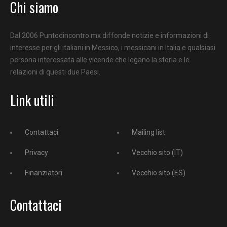
Chi siamo
Dal 2006 Puntodincontro.mx diffonde notizie e informazioni di
interesse per gli italiani in Messico, i messicani in Italia e qualsiasi
persona interessata alle vicende che legano la storia e le
relazioni di questi due Paesi.
Link utili
Contattaci
Mailing list
Privacy
Vecchio sito (IT)
Finanziatori
Vecchio sito (ES)
Contattaci