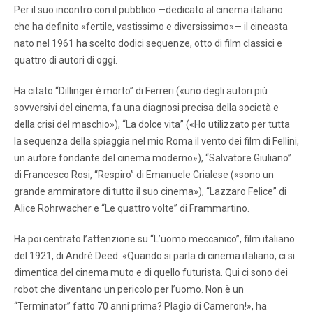
Per il suo incontro con il pubblico —dedicato al cinema italiano
che ha definito «fertile, vastissimo e diversissimo»— il cineasta
nato nel 1961 ha scelto dodici sequenze, otto di film classici e
quattro di autori di oggi.
Ha citato “Dillinger è morto” di Ferreri («uno degli autori più
sovversivi del cinema, fa una diagnosi precisa della società e
della crisi del maschio»), “La dolce vita” («Ho utilizzato per tutta
la sequenza della spiaggia nel mio Roma il vento dei film di Fellini,
un autore fondante del cinema moderno»), “Salvatore Giuliano”
di Francesco Rosi, “Respiro” di Emanuele Crialese («sono un
grande ammiratore di tutto il suo cinema»), “Lazzaro Felice” di
Alice Rohrwacher e “Le quattro volte” di Frammartino.
Ha poi centrato l’attenzione su “L’uomo meccanico”, film italiano
del 1921, di André Deed: «Quando si parla di cinema italiano, ci si
dimentica del cinema muto e di quello futurista. Qui ci sono dei
robot che diventano un pericolo per l’uomo. Non è un
“Terminator” fatto 70 anni prima? Plagio di Cameron!», ha