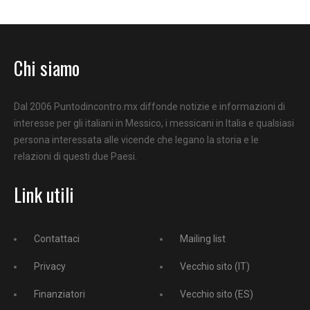
Chi siamo
Dal 2006 Puntodincontro.mx diffonde notizie e informazioni di
interesse per gli italiani in Messico, i messicani in Italia e qualsiasi
persona interessata alle vicende che legano la storia e le
relazioni di questi due Paesi.
Link utili
Contattaci
Mailing list
Privacy
Vecchio sito (IT)
Finanziatori
Vecchio sito (ES)