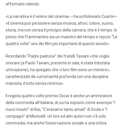
affermato ridendo.
«La narrativa è il veleno del cinema» —ha sottolineato Cuarón—
«Il cinema può persistere senza musica, attori, colore, suono,
storia, ma non senza il principio della camera, che è il tempo. Io
penso che Frammartino sia un maestro del tempo e reputo “Le
quattro volte” uno dei film più importanti di questo secolo».
Ricordando “Padre padrone” dei fratelli Taviani «che voglio
onorare (a Paolo Taviani, presente in sala, è stata tributata
un’ovazione), ha spiegato che «I loro film sono un mistero»,
caratterizzati da «un’umanità profonda con una disciplina
marxista, il tutto senza retorica».
Il regista quattro volte premio Oscar è anche un ammiratore
della commedia all’italiana, di cui ha esposto come esempio “I
nuovi mostri” di Risi, “C’eravamo tanto amati” di Scola e “I
compagni” di Monicelli: «In loro ed altri autori non c’è solo
commedia, ma anche l’osservazione sociale e una critica