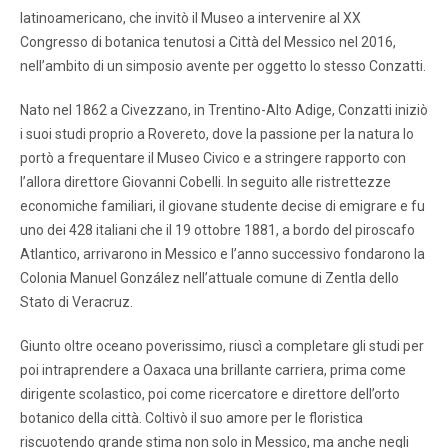
latinoamericano, che invitò il Museo a intervenire al XX
Congresso di botanica tenutosi a Città del Messico nel 2016,
nell’ambito di un simposio avente per oggetto lo stesso Conzatti.
Nato nel 1862 a Civezzano, in Trentino-Alto Adige, Conzatti iniziò
i suoi studi proprio a Rovereto, dove la passione per la natura lo
portò a frequentare il Museo Civico e a stringere rapporto con
l’allora direttore Giovanni Cobelli. In seguito alle ristrettezze
economiche familiari, il giovane studente decise di emigrare e fu
uno dei 428 italiani che il 19 ottobre 1881, a bordo del piroscafo
Atlantico, arrivarono in Messico e l’anno successivo fondarono la
Colonia Manuel González nell’attuale comune di Zentla dello
Stato di Veracruz.
Giunto oltre oceano poverissimo, riuscì a completare gli studi per
poi intraprendere a Oaxaca una brillante carriera, prima come
dirigente scolastico, poi come ricercatore e direttore dell’orto
botanico della città. Coltivò il suo amore per le floristica
riscuotendo grande stima non solo in Messico, ma anche negli