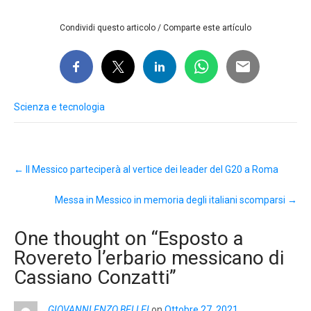
Condividi questo articolo / Comparte este artículo
Scienza e tecnologia
Post
←
Il Messico parteciperà al vertice dei leader del G20 a Roma
navigation
Messa in Messico in memoria degli italiani scomparsi
→
One thought on “
Esposto a
Rovereto l’erbario messicano di
Cassiano Conzatti
”
GIOVANNI ENZO BELLEI
on
Ottobre 27, 2021