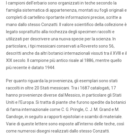
I campioni dell’erbario sono organizzati in teche secondo la
famiglia sistematica di appartenenza, montati su fogli originali e
completi di cartellino riportante informazioni precise, scritte a
mano dallo stesso Conzatti. Il valore scientifico della collezione è
legato soprattutto alla ricchezza degli specimen raccolti e
utilizzati per descrivere una nuova specie per la scienza. In
particolare, i tipi messicani conservati a Rovereto sono 56,
descritti anche da altri botanici internazionali vissuti tra il XVIII e il
XIX secolo. Il campione più antico risale al 1886, mentre quello
più recente è datato 1944.
Per quanto riguarda la provenienza, gli esemplari sono stati
raccolti in oltre 20 Stati messicani. Tra i 1687 catalogati, 17
hanno provenienze diverse dal Messico, in particolare gli Stati
Uniti e l’Europa. Si tratta di piante che furono spedite da botanici
di fama internazionale come C. G. Pringle, C. J. M. Grand e M.
Gandoge, in seguito a rapporti epistolari e scambi di materiale.
Varie di queste lettere sono esposte all’interno delle teche, così
come numerosi disegni realizzati dallo stesso Conzatti.