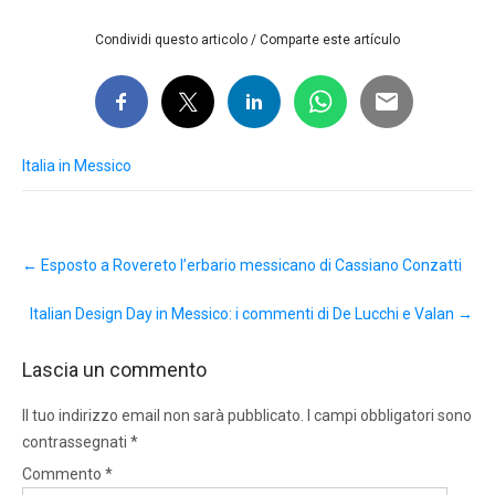
Condividi questo articolo / Comparte este artículo
Italia in Messico
Post
←
Esposto a Rovereto l’erbario messicano di Cassiano Conzatti
navigation
Italian Design Day in Messico: i commenti di De Lucchi e Valan
→
Lascia un commento
Il tuo indirizzo email non sarà pubblicato.
I campi obbligatori sono
contrassegnati
*
Commento
*