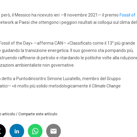
I, però, il Messico ha ricevuto ieri —8 novembre 2021— il premio
Fossil of
ork ai Paesi che ottengono i peggiori risultati ai colloqui sul clima del
 Fossil of the Day» —afferma CAN— «Classificato come il 13° più grande
 guidando la transizione energetica. Il suo governo sta pompando più,
truendo raffinerie di petrolio e ritardando le politiche volte alla riduzion
izzazioni ambientaliste non governative.
 —ha detto a Puntodincontro Simone Lucatello, membro del Gruppo
matici— «è molto più solido metodologicamente il
Climate Change
 articolo / Comparte este artículo