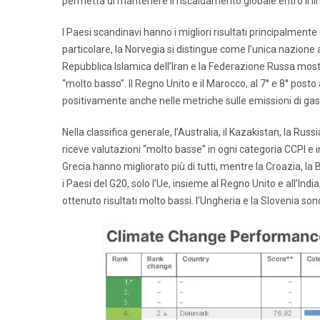
permetta di mantenere il riscaldamento globale entro il lim
I Paesi scandinavi hanno i migliori risultati principalmente 
particolare, la Norvegia si distingue come l’unica nazione
Repubblica Islamica dell’Iran e la Federazione Russa mostran
“molto basso”. Il Regno Unito e il Marocco, al 7° e 8° posto a
positivamente anche nelle metriche sulle emissioni di gas
Nella classifica generale, l’Australia, il Kazakistan, la Russ
riceve valutazioni “molto basse” in ogni categoria CCPI e in
Grecia hanno migliorato più di tutti, mentre la Croazia, la 
i Paesi del G20, solo l’Ue, insieme al Regno Unito e all’India
ottenuto risultati molto bassi. l’Ungheria e la Slovenia sono