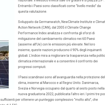
nazionale. Il Messico invece sale tre gradini e si piazza 29º.
Entrambi i Paesi sono classificati come “livello medio” da
questa valutazione.
Sviluppato da Germanwatch, NewClimate Institute e Clima
Action Network (CAN), dal 2005 il Climate Change
Performance Index analizza e confronta gli sforzi di
mitigazione del cambiamento climatico nei 60 Paesi
(assieme all’Ue) con le emissioni più elevate. Nel loro
insieme, queste nazioni producono il 90% degli inquinanti
globali. L’indice mira a migliorare la trasparenza nella politi
climatica internazionale e a consentire il confronto dei
progressi compiuti.
I Paesi scandinavi sono all’avanguardia nella protezione del
clima, insieme al Marocco e al Regno Unito. Danimarca,
Svezia e Norvegia occupano dal quarto al sesto posto nella
nuova graduatoria 2022, pubblicata l’altro ieri. I primi tre pos
ufficienti per ottenere un punteggio complessivo “molto alto”, che