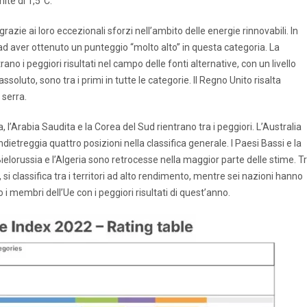
ite di 1,5°C.
grazie ai loro eccezionali sforzi nell’ambito delle energie rinnovabili. In
 ad aver ottenuto un punteggio “molto alto” in questa categoria. La
o i peggiori risultati nel campo delle fonti alternative, con un livello
ssoluto, sono tra i primi in tutte le categorie. Il Regno Unito risalta
 serra.
ia, l’Arabia Saudita e la Corea del Sud rientrano tra i peggiori. L’Australia
dietreggia quattro posizioni nella classifica generale. I Paesi Bassi e la
Bielorussia e l’Algeria sono retrocesse nella maggior parte delle stime. T
, si classifica tra i territori ad alto rendimento, mentre sei nazioni hanno
 i membri dell’Ue con i peggiori risultati di quest’anno.