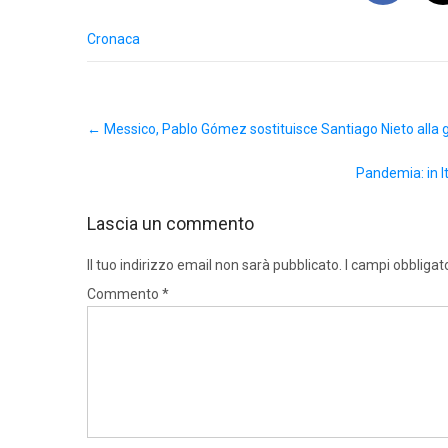
Cronaca
Post
←
Messico, Pablo Gómez sostituisce Santiago Nieto alla g
navigation
Pandemia: in I
Lascia un commento
Il tuo indirizzo email non sarà pubblicato.
I campi obbligat
Commento
*