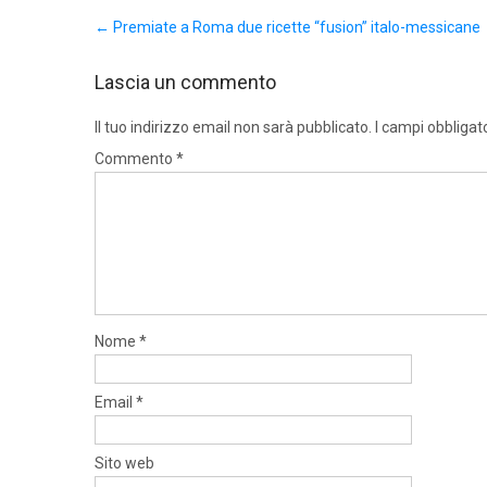
Post
←
Premiate a Roma due ricette “fusion” italo-messicane
navigation
Lascia un commento
Il tuo indirizzo email non sarà pubblicato.
I campi obbligat
Commento
*
Nome
*
Email
*
Sito web