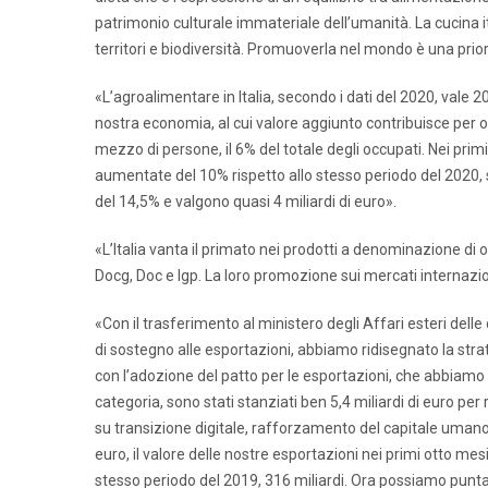
patrimonio culturale immateriale dell’umanità. La cucina i
territori e biodiversità. Promuoverla nel mondo è una prio
«L’agroalimentare in Italia, secondo i dati del 2020, vale 208 
nostra economia, al cui valore aggiunto contribuisce per ol
mezzo di persone, il 6% del totale degli occupati. Nei prim
aumentate del 10% rispetto allo stesso periodo del 2020, sf
del 14,5% e valgono quasi 4 miliardi di euro».
«L’Italia vanta il primato nei prodotti a denominazione di o
Docg, Doc e Igp. La loro promozione sui mercati internaziona
«Con il trasferimento al ministero degli Affari esteri del
di sostegno alle esportazioni, abbiamo ridisegnato la str
con l’adozione del patto per le esportazioni, che abbiamo 
categoria, sono stati stanziati ben 5,4 miliardi di euro pe
su transizione digitale, rafforzamento del capitale umano 
euro, il valore delle nostre esportazioni nei primi otto m
stesso periodo del 2019, 316 miliardi. Ora possiamo puntar