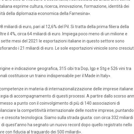
taliana esprime cultura, ricerca, innovazione, formazione, identità dei
rità della diplomazia economica della Farnesina».
miliardi di euro, pari al 12,6% del Pil. Si tratta della prima filiera della
tre il 4%, circa 64 miliardi di euro. Impiega poco meno di un milione e
i sette mesi del 2021 le esportazioni italiane in questo settore sono
iorando i 21 miliardi di euro. Le sole esportazioni vinicole sono cresciu
rigine e indicazione geografica, 315 cibi tra Dop, Igp e Stg e 526 vini tra
li costituisce un traino indispensabile per il Made in Italy».
le competenze in materia di internazionalizzazione delle imprese italiane
ategia di accompagnamento di questi processi. A partire dallo scorso an
messo a punto con il coinvolgimento di più di 140 associazioni di
r rilanciare la competitività internazionale delle nostre imprese, puntando
e crescita tecnologica. Siamo sulla strada giusta: con circa 332 miliardi 
esi di quest’anno ha segnato un nuovo record dopo quello registrato nello
e con fiducia al traguardo dei 500 miliardi».