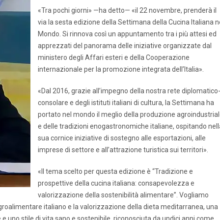
«Tra pochi giorni» —ha detto— «il 22 novembre, prenderà il
via la sesta edizione della Settimana della Cucina Italiana n
Mondo. Si rinnova così un appuntamento tra i più attesi ed
apprezzati del panorama delle iniziative organizzate dal
ministero degli Affari esteri e della Cooperazione
internazionale per la promozione integrata dell’Italia».
«Dal 2016, grazie all’impegno della nostra rete diplomatico
consolare e degli istituti italiani di cultura, la Settimana ha
portato nel mondo il meglio della produzione agroindustria
e delle tradizioni enogastronomiche italiane, ospitando nell
sua cornice iniziative di sostegno alle esportazioni, alle
imprese di settore e all’attrazione turistica sui territori».
«Il tema scelto per questa edizione è “Tradizione e
prospettive della cucina italiana: consapevolezza e
valorizzazione della sostenibilità alimentare”. Vogliamo
agroalimentare italiano e la valorizzazione della dieta meditarranea, una
 e uno stile di vita sano e sostenibile, riconosciuta da undici anni come