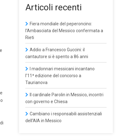
Articoli recenti
Fiera mondiale del peperoncino:
l’Ambasciata del Messico confermata a
Rieti
Addio a Francesco Guccini: il
te
cantautore si è spento a 86 anni
I madonnari messicani incantano
l’11ª edizione del concorso a
Taurianova
 e
Il cardinale Parolin in Messico, incontri
no
con governo e Chiesa
Cambiano i responsabili assistenziali
dell’AIA in Messico
di