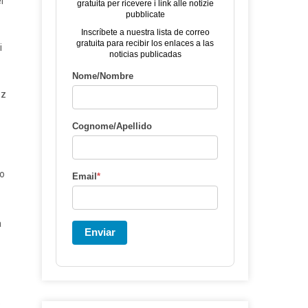
l
gratuita per ricevere i link alle notizie
pubblicate
Inscríbete a nuestra lista de correo
gratuita para recibir los enlaces a las
i
noticias publicadas
Nome/Nombre
ez
Cognome/Apellido
to
Email
*
a
Enviar
e