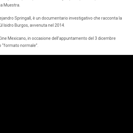
la Muestra.
Alejandro Springall, è un documentario investigativo che racconta la
l Isidro Burgos, avvenuta nel 2014.
e Cine Mexicano, in occasione dell’appuntamento del 3 dicembre
uo “formato normale”.