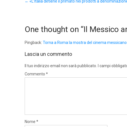
←
«L’Italia detiene il primato nei prodotti a denominazione
navigation
One thought on “
Il Messico a
Pingback:
Torna a Roma la mostra del cinema messicano
Lascia un commento
Il tuo indirizzo email non sarà pubblicato.
I campi obbligat
Commento
*
Nome
*