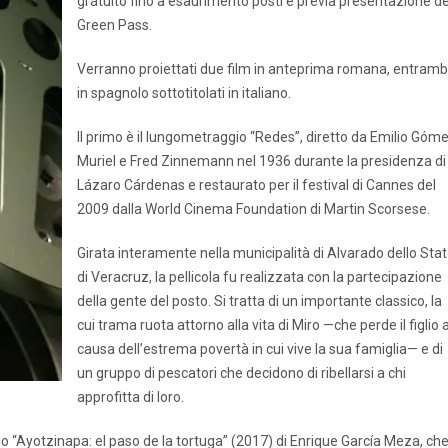
gratuito fino a esaurimento posti e previa presentazione de
Green Pass.
Verranno proiettati due film in anteprima romana, entramb
in spagnolo sottotitolati in italiano.
Il primo è il lungometraggio “Redes”, diretto da Emilio Góm
Muriel e Fred Zinnemann nel 1936 durante la presidenza di
Lázaro Cárdenas e restaurato per il festival di Cannes del
2009 dalla World Cinema Foundation di Martin Scorsese.
Girata interamente nella municipalità di Alvarado dello Sta
di Veracruz, la pellicola fu realizzata con la partecipazione
della gente del posto. Si tratta di un importante classico, la
cui trama ruota attorno alla vita di Miro —che perde il figlio 
causa dell’estrema povertà in cui vive la sua famiglia— e di
un gruppo di pescatori che decidono di ribellarsi a chi
approfitta di loro.
o “Ayotzinapa: el paso de la tortuga” (2017) di Enrique García Meza, ch