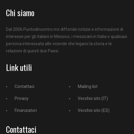
Chi siamo
Dal 2006 Puntodincontro.mx diffonde notizie e informazioni di
interesse per gli italiani in Messico, i messicani in Italia e qualsiasi
persona interessata alle vicende che legano la storia e le
relazioni di questi due Paesi.
Link utili
Contattaci
Mailing list
Privacy
Vecchio sito (IT)
Finanziatori
Vecchio sito (ES)
Contattaci