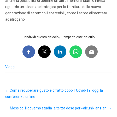
anche la possibilità di definire un altro memorandum d’intesa
riguardo un’alleanza strategica per la fornitura della nuova
generazione di aeromobili sostenibili, come l’aereo alimentato
ad idrogeno.
Condividi questo articolo / Comparte este artículo
Viaggi
Post
←
Come recuperare gusto e olfatto dopo il Covid-19, oggi la
navigation
conferenza online
Messico: il governo studia la terza dose per «alcuni» anziani
→