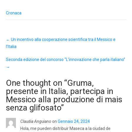
Cronaca
Post
←
Un incentivo alla cooperazione scientifica tra il Messico e
navigation
l’Italia
Seconda edizione del concorso “L’innovazione che parla italiano”
→
One thought on “
Gruma,
presente in Italia, partecipa in
Messico alla produzione di mais
senza glifosato
”
Claudia Anguiano
on
Gennaio 24, 2024
Hola, me pueden distribuir Maseca a la ciudad de