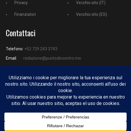
Privacy
Vecchio sito (IT)
Finanziatori
Vecchio sito (ES)
Contattaci
Telefono:
+52 729 243 3743
Email:
redazione@puntodincontro.mx
PUNTODINCONTRO
Copyright © 2025 Puntodincontro