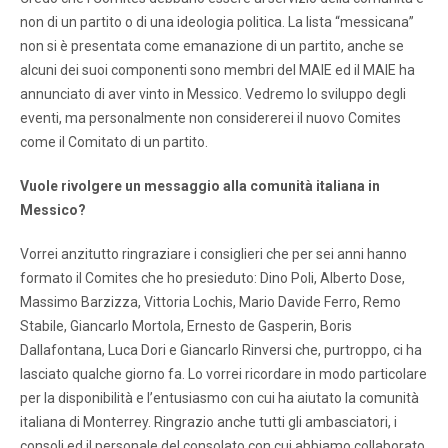
non di un partito o di una ideologia politica. La lista “messicana”
non si è presentata come emanazione di un partito, anche se
alcuni dei suoi componenti sono membri del MAIE ed il MAIE ha
annunciato di aver vinto in Messico. Vedremo lo sviluppo degli
eventi, ma personalmente non considererei il nuovo Comites
come il Comitato di un partito.
Vuole rivolgere un messaggio alla comunità italiana in
Messico?
Vorrei anzitutto ringraziare i consiglieri che per sei anni hanno
formato il Comites che ho presieduto: Dino Poli, Alberto Dose,
Massimo Barzizza, Vittoria Lochis, Mario Davide Ferro, Remo
Stabile, Giancarlo Mortola, Ernesto de Gasperin, Boris
Dallafontana, Luca Dori e Giancarlo Rinversi che, purtroppo, ci ha
lasciato qualche giorno fa. Lo vorrei ricordare in modo particolare
per la disponibilità e l’entusiasmo con cui ha aiutato la comunità
italiana di Monterrey. Ringrazio anche tutti gli ambasciatori, i
consoli ed il personale del consolato con cui abbiamo collaborato