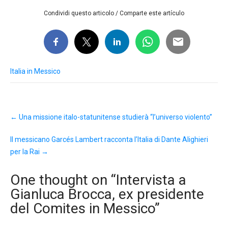
Condividi questo articolo / Comparte este artículo
Italia in Messico
Post
←
Una missione italo-statunitense studierà “l’universo violento”
navigation
Il messicano Garcés Lambert racconta l’Italia di Dante Alighieri
per la Rai
→
One thought on “
Intervista a
Gianluca Brocca, ex presidente
del Comites in Messico
”