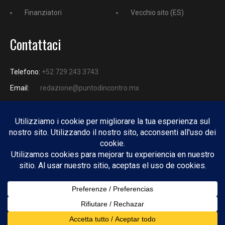
Finanziatori
Vecchio sito (ES)
Contattaci
Telefono:
+52 729 243 3743
Email:
redazione@puntodincontro.mx
PUNTODINCONTRO
Copyright © 2025 Puntodincontro
Design by
DisegnoW