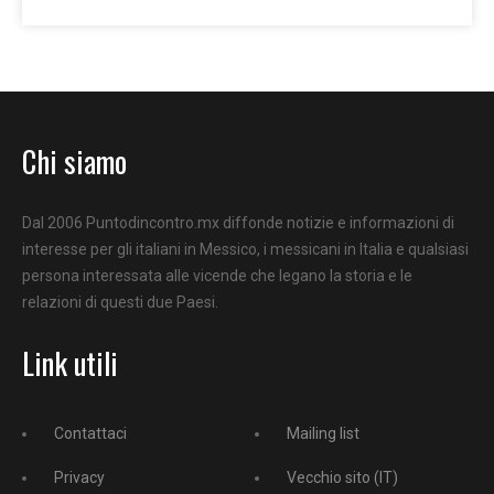
Chi siamo
Dal 2006 Puntodincontro.mx diffonde notizie e informazioni di
interesse per gli italiani in Messico, i messicani in Italia e qualsiasi
persona interessata alle vicende che legano la storia e le
relazioni di questi due Paesi.
Link utili
Contattaci
Mailing list
Privacy
Vecchio sito (IT)